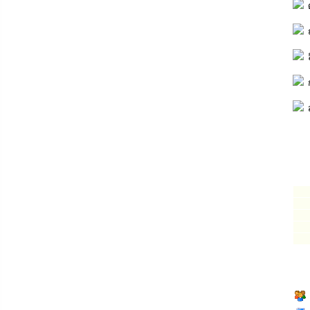
ด
ถ
ล
ก
ส