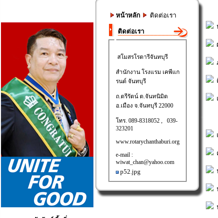
หน้าหลัก
ติดต่อเรา
ห
ติดต่อเรา
ผ
สโมสรโรตารีจันทบุรี
ภ
สำนักงาน โรงแรม เคพีแก
ต
รนด์ จันทบุรี
ถ.ตรีรัตน์ ต.จันทนิมิต
แ
อ.เมือง จ.จันทบุรี 22000
โทร. 089-8318052 , 039-
323201
แ
www.rotarychanthaburi.org
ค
e-mail :
wiwat_chan@yahoo.com
ป
p52.jpg
ป
ป