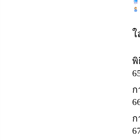
ใ
พ
6
ก
6
ก
6