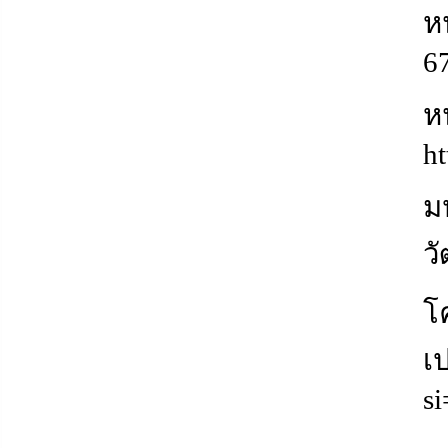
ห
6
ห
ht
มห
ว
โ
เ
s