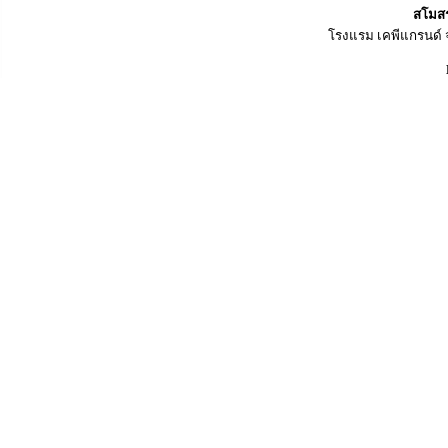
สโมสร
โรงแรม เคพีแกรนด์ จัน