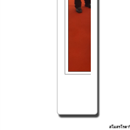
สโมสรโรตารี