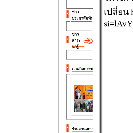
เปลี่ยน
si=lAv