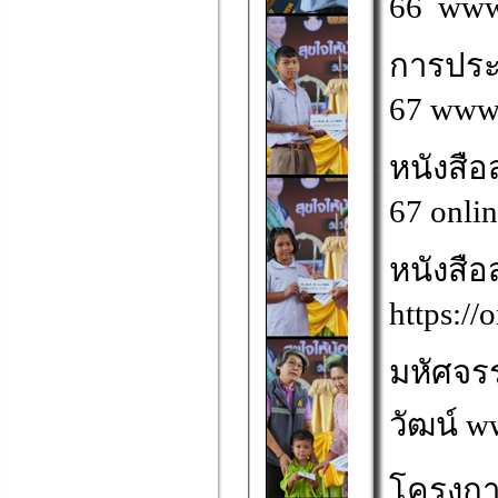
66
www
การประช
67
www.
หนังสือ
67
onlin
หนังสือ
https://
มหัศจรรย
วัฒน์
ww
โครงก